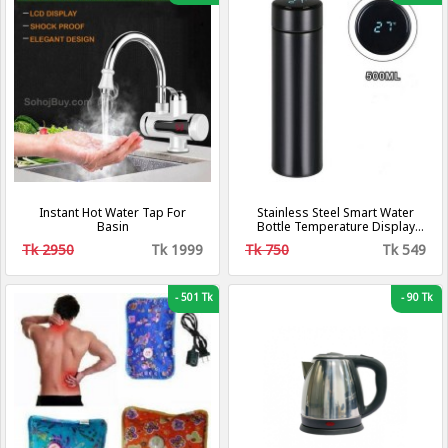
Instant Hot Water Tap For
Stainless Steel Smart Water
Basin
Bottle Temperature Display
Travel Mug Smart Cup LED
Tk 2950
Tk 1999
Tk 750
Tk 549
Digital 500ml
-
501 Tk
-
90 Tk