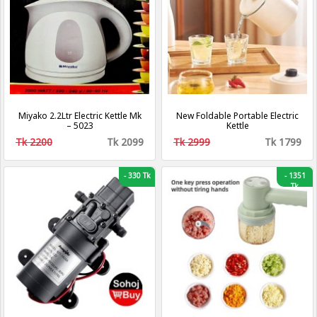
Miyako 2.2Ltr Electric Kettle Mk
New Foldable Portable Electric
– 5023
Kettle
Tk 2200
Tk 2099
Tk 2999
Tk 1799
-
330 Tk
-
1351
Tk