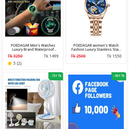
POEDAGAR Men's Watches
POEDAGAR women's Watch
Luxury Brand Waterproof
Fashion Luxury Stainless Stain
Calendar Luminous Steel Band
Business Quartz Watches
Tk 3250
Tk 1499
Tk 2500
Tk 1550
Wrist Watches Fashion
Waterproof Luminous Week
Business Men's Quartz
Date women's Wristwatch
5 (2)
Watches
-
751 Tk
-
901 Tk