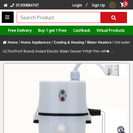
0
/
01300884747
Login
Sign Up
Free Delivery
Buy 1 get 1 Free
Cashback
Virtual Products
/
/
/
/
Home
Home Appliances
Cooling & Heating
Water Heaters
Hot water
ULTinoPro® Brand} Instant Electric Water Geyser ইনস্ট্যান্ট গিজার ওয়াটা�.....