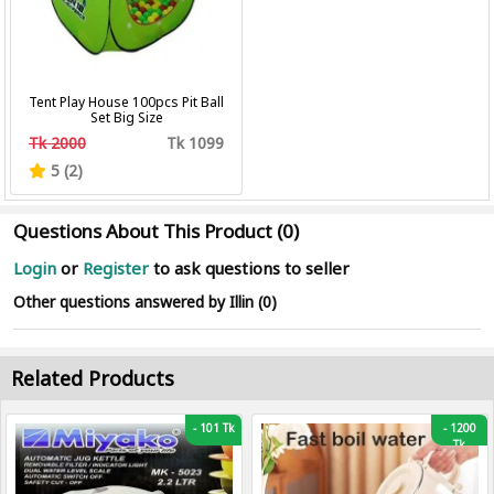
Tent Play House 100pcs Pit Ball
Set Big Size
Tk 2000
Tk 1099
5 (2)
Questions About This Product (0)
Login
or
Register
to ask questions to seller
Other questions answered by Illin (0)
Related Products
-
101 Tk
-
1200
Tk