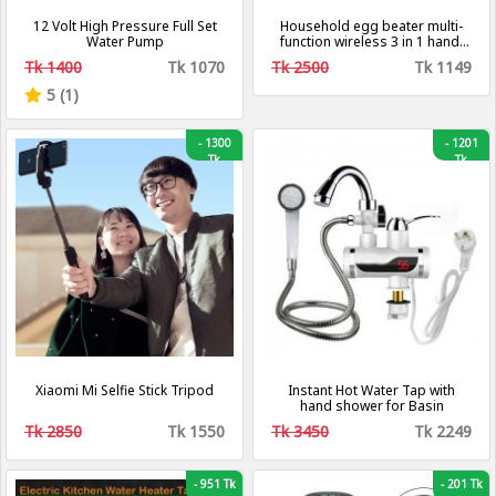
12 Volt High Pressure Full Set
Household egg beater multi-
Water Pump
function wireless 3 in 1 hand-
held egg beater garlic machine
Tk 1400
Tk 1070
Tk 2500
Tk 1149
integrated cream flusher
blender
5 (1)
-
1300
-
1201
Tk
Tk
Xiaomi Mi Selfie Stick Tripod
Instant Hot Water Tap with
hand shower for Basin
Tk 2850
Tk 1550
Tk 3450
Tk 2249
-
951 Tk
-
201 Tk