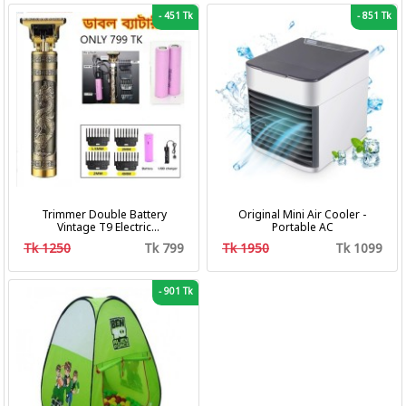
-
451 Tk
-
851 Tk
Trimmer Double Battery
Original Mini Air Cooler -
Vintage T9 Electric
Portable AC
Professional Hair Clipper Hair
Tk 1250
Tk 799
Tk 1950
Tk 1099
Cutting Machine Trimmer
-
901 Tk