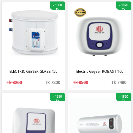
-
1000
-
1020
Tk
Tk
ELECTRIC GEYSER GLAZE 45L
Electric Geyser ROBAST 10L
Tk 8200
Tk 7200
Tk 8500
Tk 7480
-
1350
-
1820
Tk
Tk