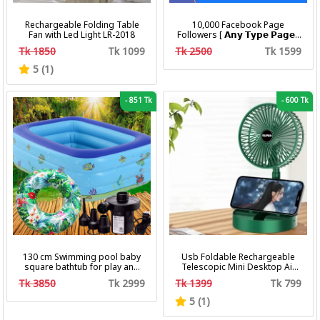
Rechargeable Folding Table
10,000 Facebook Page
Fan with Led Light LR-2018
Followers [ 𝗔𝗻𝘆 𝗧𝘆𝗽𝗲 𝗣𝗮𝗴𝗲 ]
[ Non Drop ][ 10k-20k/Day ][
Tk 1850
Tk 1099
Tk 2500
Tk 1599
R30 ]
5 (1)
-
851 Tk
-
600 Tk
130 cm Swimming pool baby
Usb Foldable Rechargeable
square bathtub for play and
Telescopic Mini Desktop Air
bath with pumper & Ring
Fan 3 In 1 Camping Portable
Tk 3850
Tk 2999
Tk 1399
Tk 799
Battery Fan
5 (1)