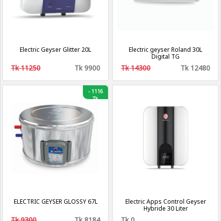
Electric Geyser Glitter 20L
Electric geyser Roland 30L
Digital TG
Tk 11250
Tk 9900
Tk 14300
Tk 12480
-
1116
Tk
ELECTRIC GEYSER GLOSSY 67L
Electric Apps Control Geyser
Hybride 30 Liter
Tk 9300
Tk 8184
Tk 0