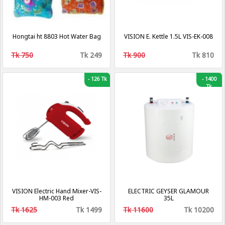
Hongtai ht 8803 Hot Water Bag
VISION E. Kettle 1.5L VIS-EK-008
Tk 750
Tk 249
Tk 900
Tk 810
-
126 Tk
-
1400
Tk
VISION Electric Hand Mixer-VIS-
ELECTRIC GEYSER GLAMOUR
HM-003 Red
35L
Tk 1625
Tk 1499
Tk 11600
Tk 10200