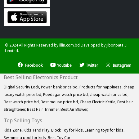
© 2024 All Rights Reserved by illin.com.bd Developed by
Jibonpata IT
Limited.
Facebook
Youtube
Twitter
Instagram
Best Selling Electronics Product
Digital Security Lock,
Power bank price bd,
Products for happiness,
cheap
luxury watch price bd,
Poedagar watch price bd,
cheap watch price bd,
Best watch price bd,
Best mouse price bd,
Cheap Electric Kettle,
Best hair
Straightener,
Best Hair Trimmer,
Best Air Blower,
Top Selling Toys
Kids Zone,
Kids Tend Play,
Block Toy for kids,
Learning toys for kids,
Swimming pool for kids,
Best Toy Car,