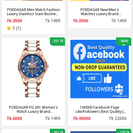
POEDAGAR Men Watch Fashion
POEDAGAR New Men's
Luxury Stainless Stain Business
Watches Luxury Brand
Quartz Watches Waterproof
Waterproof Luminous Fashion
Tk 2550
Tk 1499
Tk 2550
Tk 1499
Luminous Week Date Men‘s
Business Stainless Steel Strap
Wristwatch
Watches
5 (1)
-
551 Tk
-
8000
Tk
POEDAGAR PG 361 Women's
100000 Facebook Page
Watch Luxury Brand
Like/Followers Best Quality [
Waterproof Calendar Luminous
Non Drop ][ 10k-20k/Day ][ R30
Tk 2050
Tk 1499
Tk 30000
Tk 22000
Steel Band Watch Korean
Fashion Ladies Watches
-
201 Tk
-
120 Tk