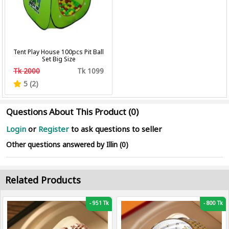
Tent Play House 100pcs Pit Ball
Set Big Size
Tk 2000
Tk 1099
5 (2)
Questions About This Product (0)
Login
or
Register
to ask questions to seller
Other questions answered by Illin (0)
Related Products
-
951 Tk
-
800 Tk