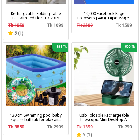
Rechargeable Folding Table
10,000 Facebook Page
Fan with Led Light LR-2018
Followers [ 𝗔𝗻𝘆 𝗧𝘆𝗽𝗲 𝗣𝗮𝗴𝗲 ]
[ Non Drop ][ 10k-20k/Day ][
Tk 1850
Tk 1099
Tk 2500
Tk 1599
R30 ]
5 (1)
-
851 Tk
-
600 Tk
130 cm Swimming pool baby
Usb Foldable Rechargeable
square bathtub for play and
Telescopic Mini Desktop Air
bath with pumper & Ring
Fan 3 In 1 Camping Portable
Tk 3850
Tk 2999
Tk 1399
Tk 799
Battery Fan
5 (1)