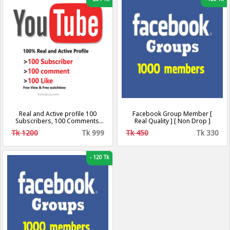
Real and Active profile 100
Facebook Group Member [
Subscribers, 100 Comments,
Real Quality ] [ Non Drop ]
100 likes, views, watch time
Tk 1200
Tk 999
Tk 450
Tk 330
-
120 Tk