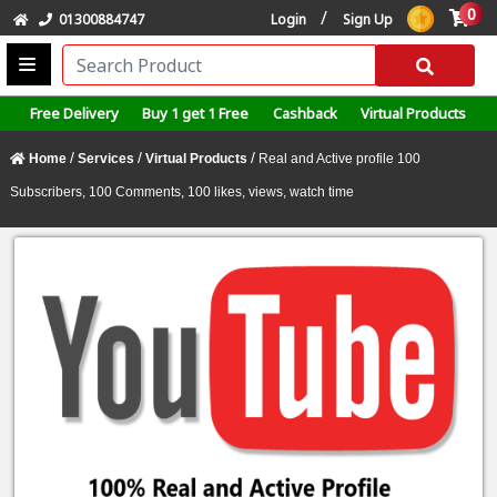
0
/
01300884747
Login
Sign Up
Free Delivery
Buy 1 get 1 Free
Cashback
Virtual Products
/
/
/
Home
Services
Virtual Products
Real and Active profile 100
Subscribers, 100 Comments, 100 likes, views, watch time