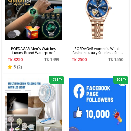
POEDAGAR Men's Watches
POEDAGAR women's Watch
Luxury Brand Waterproof
Fashion Luxury Stainless Stain
Calendar Luminous Steel Band
Business Quartz Watches
Tk 3250
Tk 1499
Tk 2500
Tk 1550
Wrist Watches Fashion
Waterproof Luminous Week
Business Men's Quartz
Date women's Wristwatch
5 (2)
Watches
-
751 Tk
-
901 Tk