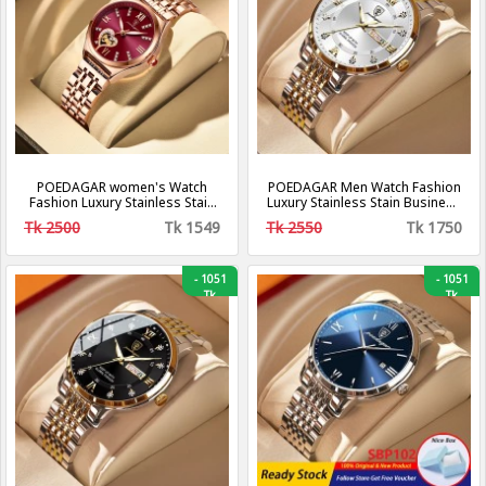
POEDAGAR women's Watch
POEDAGAR Men Watch Fashion
Fashion Luxury Stainless Stain
Luxury Stainless Stain Business
Business Quartz Watches
Quartz Watches Waterproof
Tk 2500
Tk 1549
Tk 2550
Tk 1750
Luminous Week Date women's
Luminous Week Date Men‘s
Wristwatch
Wristwatch
-
1051
-
1051
Tk
Tk