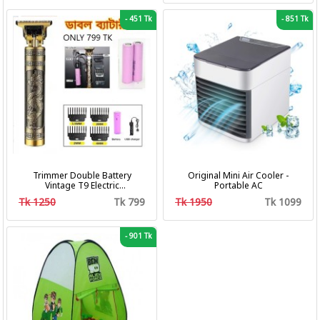
-
451 Tk
-
851 Tk
Trimmer Double Battery
Original Mini Air Cooler -
Vintage T9 Electric
Portable AC
Professional Hair Clipper Hair
Tk 1250
Tk 799
Tk 1950
Tk 1099
Cutting Machine Trimmer
-
901 Tk