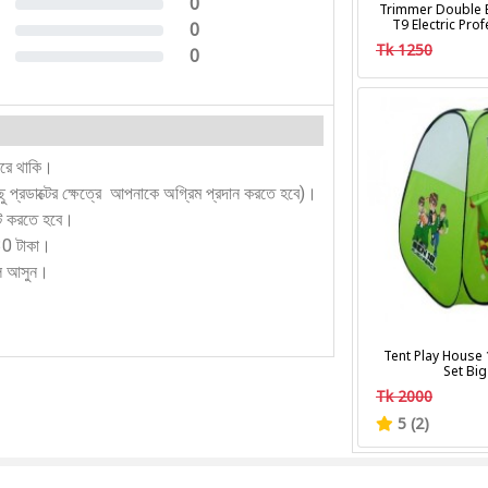
0
Trimmer Double B
0%
T9 Electric Pro
0
0%
Clipper Hair Cu
Tk 1250
0
Trim
0%
করে থাকি।
কিছু প্রডাক্টের ক্ষেত্রে আপনাকে অগ্রিম প্রদান করতে হবে)।
ন্ট করতে হবে।
130 টাকা।
লে আসুন।
Tent Play House 
Set Big
Tk 2000
5 (2)