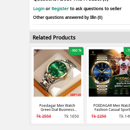
Login
or
Register
to ask questions to seller
Other questions answered by Illin (0)
Related Products
-
900 Tk
-
75
Poedagar Men Watch
POEDAGAR Men Watc
Green Dial Business
Fashion Casual Spor
Stainless Steel Quartz
Leather Quartz Watch
Tk 2550
Tk 1650
Tk 2250
Tk 14
Watches Luxury Gold
Waterproof Luminou
Waterproof Luminous
Luxury Men‘s Wristwa
Wristwatch Auto Week
Date