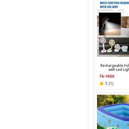
Rechargeable Fol
with Led Lig
Tk 1850
5 (1)