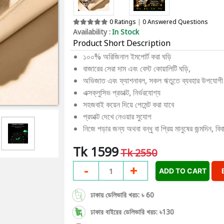
0 Ratings
|
0 Answered Questions
Availability :
In Stock
Product Short Description
১০০% অরিজিনাল ইমপোর্ট করা ঘড়ি
বাজারের সেরা দাম এবং বেস্ট কোয়ালিটি ঘড়ি,
অভিজাত এবং ফ্যাশনাবল, সকল ঋতুতে ব্যবহার উপযোগী
এক্সক্লুসিভ প্রডাক্ট, নির্ভরযোগ্য
সহজবাই কয়েন দিয়ে পেমেন্ট করা যাবে
প্রডাক্ট দেখে নেওয়ার সুযোগ
নিজে পড়ার জন্য অথবা বন্ধু বা প্রিয় মানুষের জন্মদিন,
Tk 1599
Tk 2550
-
+
1
ADD TO CART
ঢাকায় ডেলিভারি খরচ: ৳ 60
ঢাকার বাইরের ডেলিভারি খরচ: ৳130