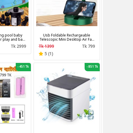
ng pool baby
Usb Foldable Rechargeable
r play and bath
Telescopic Mini Desktop Air Fan
with pumper & Ring
3 In 1 Camping Portable Battery
Tk 2999
Tk 1399
Tk 799
Fan
5 (1)
-
451 Tk
-
851 Tk