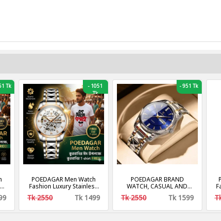
1 Tk
-
1051
-
951 Tk
Tk
h
POEDAGAR Men Watch
POEDAGAR BRAND
t
Fashion Luxury Stainless
WATCH, CASUAL AND
F
es
Stain Business Quartz
FASHION WATCH,
99
Tk 2550
Tk 1499
Tk 2550
Tk 1599
T
s
Watches Waterproof
WATERPROOF
ch
Luminous Week Date
Men‘s Wristwatch