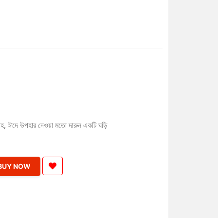
 বিবাহ, ঈদে উপহার দেওয়া মতো দারুন একটি ঘড়ি
BUY NOW