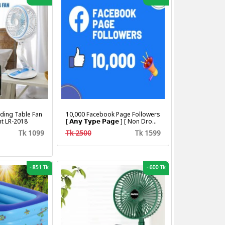
ding Table Fan
10,000 Facebook Page Followers
ht LR-2018
[ 𝗔𝗻𝘆 𝗧𝘆𝗽𝗲 𝗣𝗮𝗴𝗲 ] [ Non Drop ]
[ 10k-20k/Day ][ R30 ]
Tk 1099
Tk 2500
Tk 1599
-
851 Tk
-
600 Tk