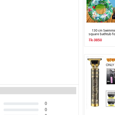
130 cm Swimmi
square bathtub fo
Tk 3850
0
0%
0
0%