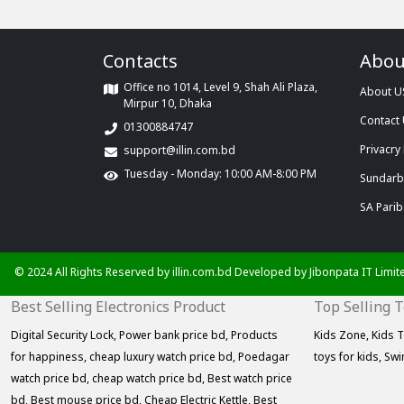
Contacts
Abou
Office no 1014, Level 9, Shah Ali Plaza,
About U
Mirpur 10, Dhaka
Contact
01300884747
Privacry 
support@illin.com.bd
Tuesday - Monday: 10:00 AM-8:00 PM
Sundarba
SA Parib
© 2024 All Rights Reserved by illin.com.bd Developed by
Jibonpata IT Limit
Best Selling Electronics Product
Top Selling 
Digital Security Lock,
Power bank price bd,
Products
Kids Zone,
Kids T
for happiness,
cheap luxury watch price bd,
Poedagar
toys for kids,
Swi
watch price bd,
cheap watch price bd,
Best watch price
bd,
Best mouse price bd,
Cheap Electric Kettle,
Best