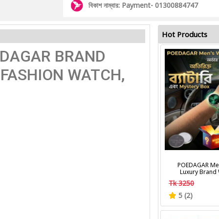
বিকাশ নাম্বার: Payment- 01300884747
Hot Products
POEDAGAR BRAND
 FASHION WATCH,
POEDAGAR Men
Luxury Brand
Calendar Lumino
Tk 3250
Wrist Watches Fa
Men's Quart
5 (2)