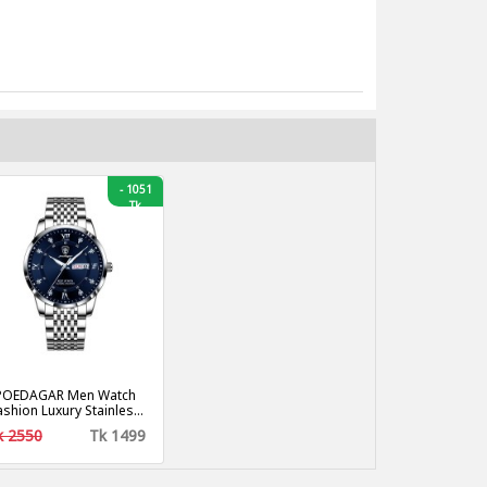
-
1051
Tk
POEDAGAR Men Watch
ashion Luxury Stainless
Stain Business Quartz
k 2550
Tk 1499
Watches Waterproof
Luminous Week Date
Men‘s Wristwatch- Blue