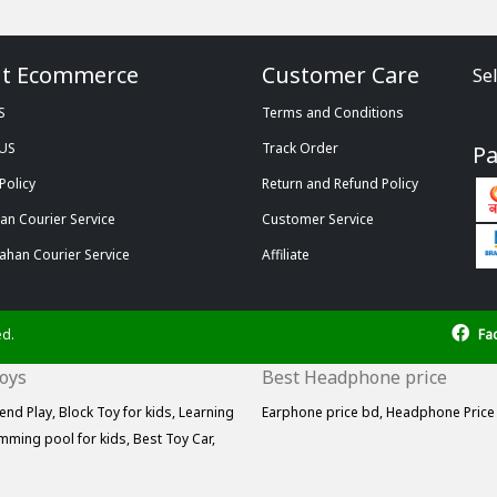
t Ecommerce
Customer Care
Se
S
Terms and Conditions
 US
Track Order
P
Policy
Return and Refund Policy
n Courier Service
Customer Service
ahan Courier Service
Affiliate
ed.
Fa
Toys
Best Headphone price
end Play,
Block Toy for kids,
Learning
Earphone price bd,
Headphone Price
mming pool for kids,
Best Toy Car,