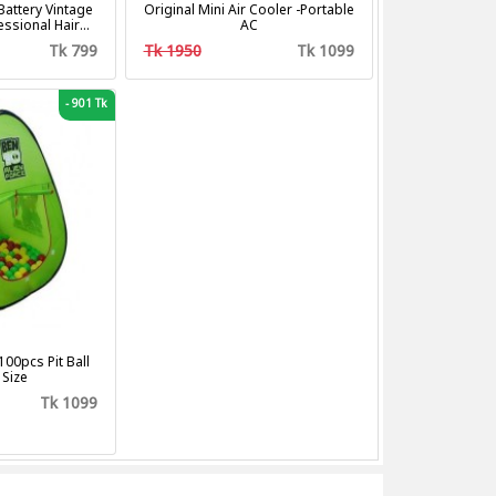
attery Vintage
Original Mini Air Cooler -Portable
fessional Hair
AC
tting Machine
Tk 799
Tk 1950
Tk 1099
mer
-
901 Tk
100pcs Pit Ball
 Size
Tk 1099