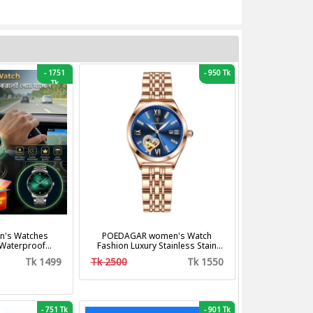
-
1751
-
950 Tk
Tk
's Watches
POEDAGAR women's Watch
 Waterproof
Fashion Luxury Stainless Stain
us Steel Band
Business Quartz Watches
Tk 1499
Tk 2500
Tk 1550
shion Business
Waterproof Luminous Week Date
z Watches
women's Wristwatch
-
751 Tk
-
901 Tk