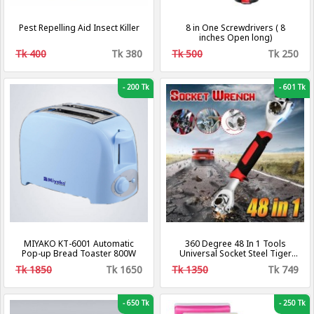
Pest Repelling Aid Insect Killer
8 in One Screwdrivers ( 8
inches Open long)
Tk 400
Tk 380
Tk 500
Tk 250
-
200 Tk
-
601 Tk
MIYAKO KT-6001 Automatic
360 Degree 48 In 1 Tools
Pop-up Bread Toaster 800W
Universal Socket Steel Tiger
Wrench with Spline Bolts Torx
Tk 1850
Tk 1650
Tk 1350
Tk 749
6-Point Furniture Car Repair
Hand Tools
-
650 Tk
-
250 Tk