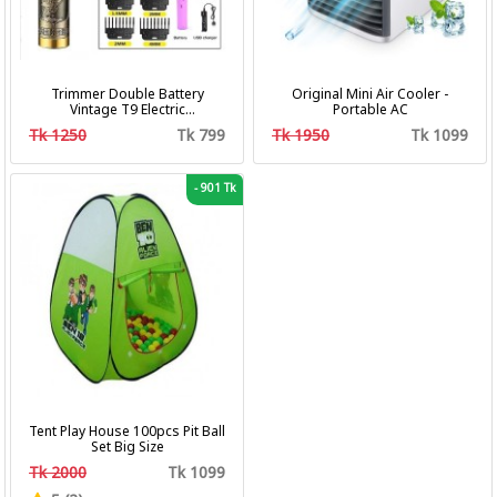
Trimmer Double Battery
Original Mini Air Cooler -
Vintage T9 Electric
Portable AC
Professional Hair Clipper Hair
Tk 1250
Tk 799
Tk 1950
Tk 1099
Cutting Machine Trimmer
-
901 Tk
Tent Play House 100pcs Pit Ball
Set Big Size
Tk 2000
Tk 1099