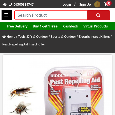
0
/
01300884747
Login
Sign Up
Free Delivery
Buy 1 get 1 Free
Cashback
Virtual Products
/
/
/
/
Home
Tools, DIY & Outdoor
Sports & Outdoor
Electric Insect Killers
Pest Repelling Aid Insect Killer