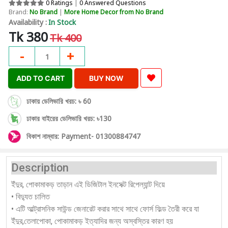
0 Ratings
|
0 Answered Questions
Brand:
No Brand
|
More Home Decor from No Brand
Availability :
In Stock
Tk 380
Tk 400
-
+
1
ADD TO CART
BUY NOW
ঢাকায় ডেলিভারি খরচ: ৳ 60
ঢাকার বাইরের ডেলিভারি খরচ: ৳130
বিকাশ নাম্বার: Payment- 01300884747
Description
ইঁদুর, পোকামাকড় তাড়ান এই ডিজিটাল ইনসেক্ট রিপেল্যান্ট দিয়ে
• বিদ্যুত চালিত
• এটি আল্ট্রাসনিক সাউন্ড জেনারেট করার সাথে সাথে ফোর্স ফিল্ড তৈরী করে যা
ইঁদুর,তেলাপোকা, পোকামাকড় ইত্যাদির জন্য অস্বস্তির কারণ হয়