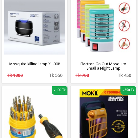
Mosquito killing lamp XL-008
Electron Go Out Mosquito
Small a Night Lamp
Tk 1200
Tk 550
Tk 700
Tk 450
-
100 Tk
-
350 Tk