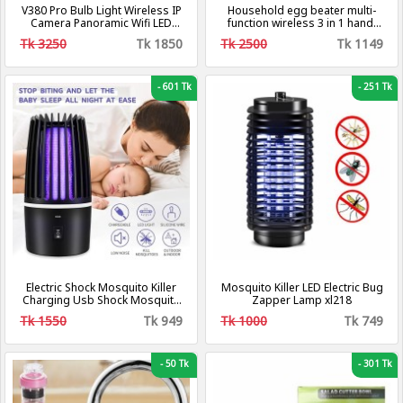
V380 Pro Bulb Light Wireless IP
Household egg beater multi-
Camera Panoramic Wifi LED
function wireless 3 in 1 hand-
Light
held egg beater garlic machine
Tk 3250
Tk 1850
Tk 2500
Tk 1149
integrated cream flusher
blender
-
601 Tk
-
251 Tk
Electric Shock Mosquito Killer
Mosquito Killer LED Electric Bug
Charging Usb Shock Mosquito
Zapper Lamp xl218
Lamp BG-001
Tk 1550
Tk 949
Tk 1000
Tk 749
-
50 Tk
-
301 Tk