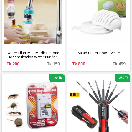
Water Filter Mini Medical Stone
Salad Cutter Bowl - White
Magnetization Water Purifier
Tk 200
Tk 150
Tk 800
Tk 499
-
20 Tk
-
250 Tk