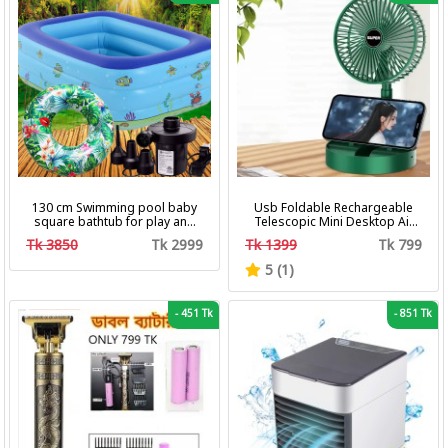
130 cm Swimming pool baby
Usb Foldable Rechargeable
square bathtub for play and
Telescopic Mini Desktop Air
bath with pumper & Ring
Fan 3 In 1 Camping Portable
Tk 3850
Tk 2999
Tk 1399
Tk 799
Battery Fan
5 (1)
-
451 Tk
-
851 Tk