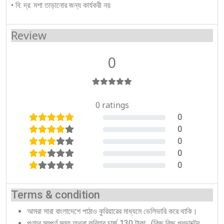
• বি: দ্র: মশা তাড়ানোর জন্য কার্যকরী নয়
Review
0
0 ratings
0
0%
0
0%
0
0%
0
0%
0
0%
Terms & condition
আমরা সারা বাংলাদেশে পাঠাও কুরিয়ারের মাধ্যমে ডেলিভারি করে থাকি।
পণ্যর সম্পূর্ণ মূল্য অথবা কুরিয়ার চার্জ 130 টাকা, (কিছু কিছু প্রডাক্টের