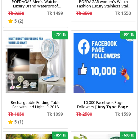
POEDAGAR Men's Watches
POEDAGAR women's Watch
Luxury Brand Waterproof
Fashion Luxury Stainless Stain
Calendar Luminous Steel Band
Business Quartz Watches
Tk 3250
Tk 1499
Tk 2500
Tk 1550
Wrist Watches Fashion
Waterproof Luminous Week
Business Men's Quartz
Date women's Wristwatch
5 (2)
Watches
-
751 Tk
-
901 Tk
Rechargeable Folding Table
10,000 Facebook Page
Fan with Led Light LR-2018
Followers [ 𝗔𝗻𝘆 𝗧𝘆𝗽𝗲 𝗣𝗮𝗴𝗲 ]
[ Non Drop ][ 10k-20k/Day ][
Tk 1850
Tk 1099
Tk 2500
Tk 1599
R30 ]
5 (1)
-
851 Tk
-
600 Tk