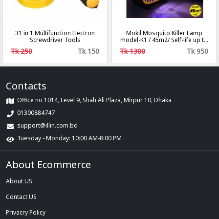
31 in 1 Multifunction Electron
Mokil Mosquito Killer Lamp
Screwdriver Tools
model-K1 / 45m2/ Self-life up to
8760 Hours
Tk 250
Tk 150
Tk 1300
Tk 950
Contacts
Office no 1014, Level 9, Shah Ali Plaza, Mirpur 10, Dhaka
01300884747
support@illin.com.bd
Tuesday - Monday: 10:00 AM-8:00 PM
About Ecommerce
About US
Contact US
Privacry Policy