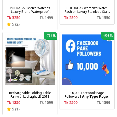
POEDAGAR Men's Watches
POEDAGAR women's Watch
Luxury Brand Waterproof
Fashion Luxury Stainless Stain
Calendar Luminous Steel Band
Business Quartz Watches
Tk 3250
Tk 1499
Tk 2500
Tk 1550
Wrist Watches Fashion
Waterproof Luminous Week
Business Men's Quartz
Date women's Wristwatch
5 (2)
Watches
-
751 Tk
-
901 Tk
Rechargeable Folding Table
10,000 Facebook Page
Fan with Led Light LR-2018
Followers [ 𝗔𝗻𝘆 𝗧𝘆𝗽𝗲 𝗣𝗮𝗴𝗲 ]
[ Non Drop ][ 10k-20k/Day ][
Tk 1850
Tk 1099
Tk 2500
Tk 1599
R30 ]
5 (1)