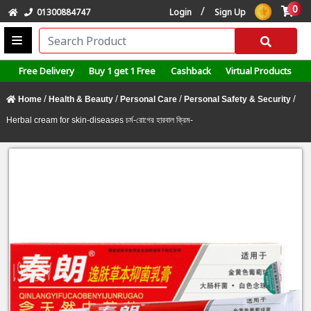
0
/
01300884747
Login
Sign Up
Free Delivery
Buy 1 get 1 Free
Cashback
Virtual Products
/
/
/
/
Home
Health & Beauty
Personal Care
Personal Safety & Security
Herbal cream for skin-diseases চর্ম-রোগের হারবাল ক্রিম-