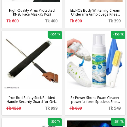
High-Quality Virus Protected
EELHOE Body Whitening Cream
KN95 Face Mask (5 Pcs)
Underarm Armpit Legs Knees
Dark Spot Cream Dark Skin
Tk 600
Tk 400
Tk 690
Tk 399
Brighten Moisturizing Intimate
Body Care Cream
-
551 Tk
-
150 Tk
Iron Rod Safety Stick Padded
3x Power Shoes Foam Cleaner
Handle Security Guard for Girls
powerful form Spotless Shine
Self Defense, Camping Hiking
Biki Brand
Tk 1550
Tk 999
Tk 699
Tk 549
Survival Retractable Stick,
Three-Section Telescopic Stick,
Tactical Baton, Portable
Telescopic Defense Sticks Anti
-
300 Tk
-
251 Tk
Shock Retractable Stick