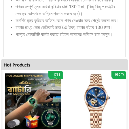
পণ্যর সম্পূর্ণ মূল্য অথবা কুরিয়ার চার্জ 130 টাকা, (কিছু কিছু প্রডাক্টের
ক্ষেত্রে আপনাকে অগ্রিম প্রদান করতে হবে)।
অবশিষ্ট মূল্য কুরিয়ার অফিস থেকে পণ্য নেওয়ার সময় পেমেন্ট করতে হবে।
ঢাকার মধ্যে হোম ডেলিভারি চার্জ 60 টাকা, ঢাকার বাইরে 130 টাকা।
পন্যের কোয়ালিটি যাচাই করতে চাইলে আমাদের অফিসে চলে আসুন।
Hot Products
-
1751
-
950 Tk
Tk