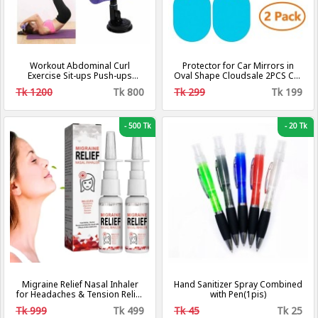
Workout Abdominal Curl
Protector for Car Mirrors in
Exercise Sit-ups Push-ups
Oval Shape Cloudsale 2PCS Car
Assistant
Rearview Mirror Film
Tk 1200
Tk 800
Tk 299
Tk 199
-
500 Tk
-
20 Tk
Migraine Relief Nasal Inhaler
Hand Sanitizer Spray Combined
for Headaches & Tension Relief
with Pen(1pis)
30ml Nose care (১টা কিনলে ১টা ফ্রি)
Tk 999
Tk 499
Tk 45
Tk 25