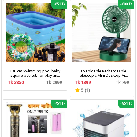
-
851 Tk
-
600 Tk
130 cm Swimming pool baby
Usb Foldable Rechargeable
square bathtub for play and
Telescopic Mini Desktop Air
bath with pumper & Ring
Fan 3 In 1 Camping Portable
Tk 3850
Tk 2999
Tk 1399
Tk 799
Battery Fan
5 (1)
-
451 Tk
-
851 Tk