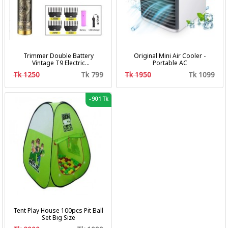
Trimmer Double Battery
Original Mini Air Cooler -
Vintage T9 Electric
Portable AC
Professional Hair Clipper Hair
Tk 1250
Tk 799
Tk 1950
Tk 1099
Cutting Machine Trimmer
-
901 Tk
Tent Play House 100pcs Pit Ball
Set Big Size