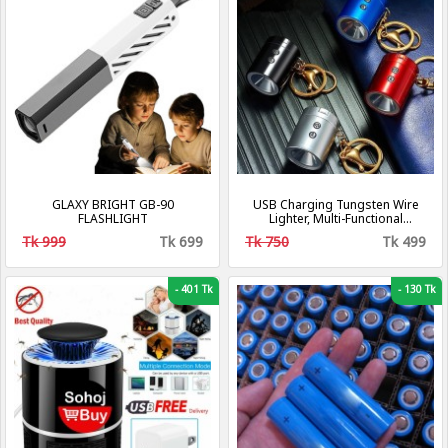
GLAXY BRIGHT GB-90
USB Charging Tungsten Wire
FLASHLIGHT
Lighter, Multi-Functional
Portable Key Chain Pendant
Tk 999
Tk 699
Tk 750
Tk 499
Lamp
-
401 Tk
-
130 Tk