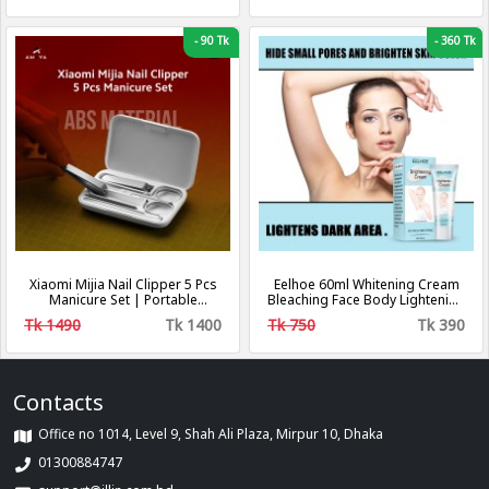
-
90 Tk
-
360 Tk
Xiaomi Mijia Nail Clipper 5 Pcs
Eelhoe 60ml Whitening Cream
Manicure Set | Portable
Bleaching Face Body Lightening
Fingernail Toenail Manicure
Cream Underarm Whitening
Tk 1490
Tk 1400
Tk 750
Tk 390
Pedicure Magnetic Absorption
Cream Legs Knees Private Part
for Body White
Contacts
Office no 1014, Level 9, Shah Ali Plaza, Mirpur 10, Dhaka
01300884747