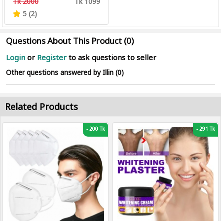
Tk 2000
Tk 1099
5 (2)
Questions About This Product (0)
Login
or
Register
to ask questions to seller
Other questions answered by Illin (0)
Related Products
-
200 Tk
-
291 Tk