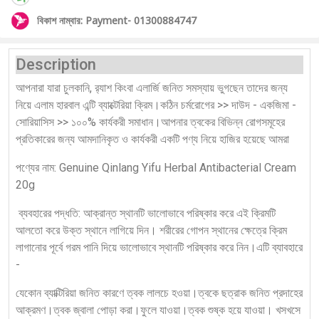
বিকাশ নাম্বার: Payment- 01300884747
Description
আপনারা যারা চুলকানি, র‍্যাশ কিংবা এলার্জি জনিত সমস্যায় ভুগছেন তাদের জন্য
নিয়ে এলাম হারবাল এন্টি ব্যাক্টেরিয়া ক্রিম।কঠিন চর্মরোগের >> দাউদ - একজিমা -
সোরিয়াসিস >> ১০০% কার্যকরী সমাধান।আপনার ত্বকের বিভিন্ন রোগসমূহের
প্রতিকারের জন্য আমদানিকৃত ও কার্যকরী একটি পণ্য নিয়ে হাজির হয়েছে আমরা
পণ্যের নাম: Genuine Qinlang Yifu Herbal Antibacterial Cream
20g
ব্যবহারের পদ্ধতি: আক্রান্ত স্থানটি ভালোভাবে পরিষ্কার করে এই ক্রিমটি
আলতো করে উক্ত স্থানে লাগিয়ে দিন। শরীরের গোপন স্থানের ক্ষেত্রে ক্রিম
লাগানোর পূর্বে গরম পানি দিয়ে ভালোভাবে স্থানটি পরিষ্কার করে নিন।এটি ব্যাবহারে
-
যেকোন ব্যাক্টিরিয়া জনিত কারণে ত্বক লালচে হওয়া।ত্বকে ছত্রাক জনিত প্রদাহের
আক্রমণ।ত্বক জ্বালা পোড়া করা।ফুলে যাওয়া।ত্বক শুষ্ক হয়ে যাওয়া। খসখসে