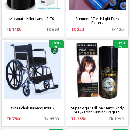
Mosquito Killer Lamp JT Z01
Trimmer / Torch light Extra
Battery
Tk 1100
Tk 699
Tk 250
Tk 120
-
1000
-
1251
Tk
Tk
Wheelchair Kaiyang KY809
Super Viga 1Million Men's Body
Spray - Long Lasting Fragrance
for Men
Tk 7500
Tk 6500
Tk 2550
Tk 1299