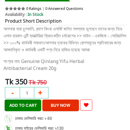
0 Ratings
|
0 Answered Questions
Availability :
In Stock
Product Short Description
আপনারা যারা চুলকানি, র‍্যাশ কিংবা এলার্জি জনিত সমস্যায় ভুগছেন তাদের জন্য নিয়ে
এলাম হারবাল এন্টি ব্যাক্টেরিয়া ক্রিম।কঠিন চর্মরোগের >> দাউদ - একজিমা - সোরিয়াসিস
>> ১০০% কার্যকরী সমাধান।আপনার ত্বকের বিভিন্ন রোগসমূহের প্রতিকারের জন্য
আমদানিকৃত ও কার্যকরী একটি পণ্য নিয়ে হাজির হয়েছে আমরা
পণ্যের নাম: Genuine Qinlang Yifu Herbal
Antibacterial Cream 20g
Tk 350
Tk 750
-
+
1
ADD TO CART
BUY NOW
ঢাকায় ডেলিভারি খরচ: ৳ 60
ঢাকার বাইরের ডেলিভারি খরচ: ৳130