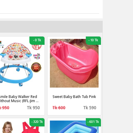
-
0 Tk
-
10 Tk
Smile Baby Walker Red
Sweet Baby Bath Tub Pink
ithout Music (RFL-Jim &
Jolly )
k 950
Tk 950
Tk 600
Tk 590
-
320 Tk
-
601 Tk