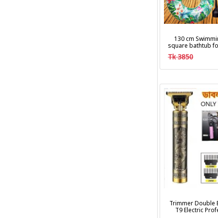
130 cm Swimmi
square bathtub fo
Tk 3850
Trimmer Double B
T9 Electric Pro
Clipper Hair Cu