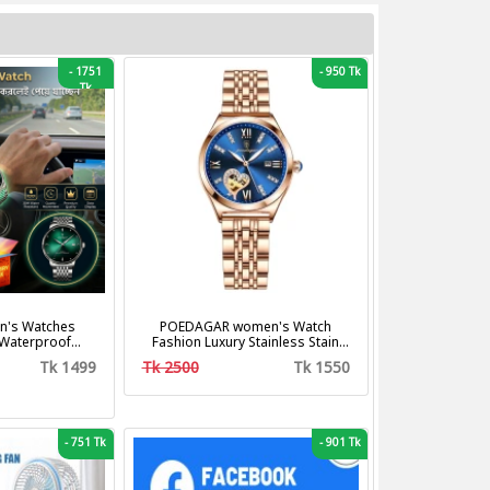
-
1751
-
950 Tk
Tk
's Watches
POEDAGAR women's Watch
 Waterproof
Fashion Luxury Stainless Stain
us Steel Band
Business Quartz Watches
Tk 1499
Tk 2500
Tk 1550
shion Business
Waterproof Luminous Week Date
z Watches
women's Wristwatch
-
751 Tk
-
901 Tk