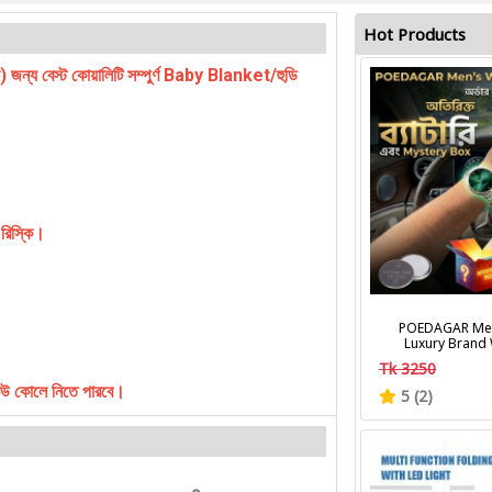
Hot Products
) জন্য বেস্ট কোয়ালিটি সম্পুর্ণ Baby Blanket/হুডি
 রিস্কি।
POEDAGAR Men
Luxury Brand
Calendar Lumino
Tk 3250
Wrist Watches Fa
Men's Quart
 কেউ কোলে নিতে পারবে।
5 (2)