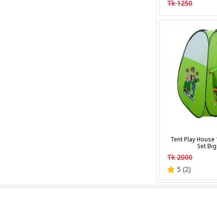
Tk 1250
Trim
Tent Play House 
Set Big
Tk 2000
5 (2)