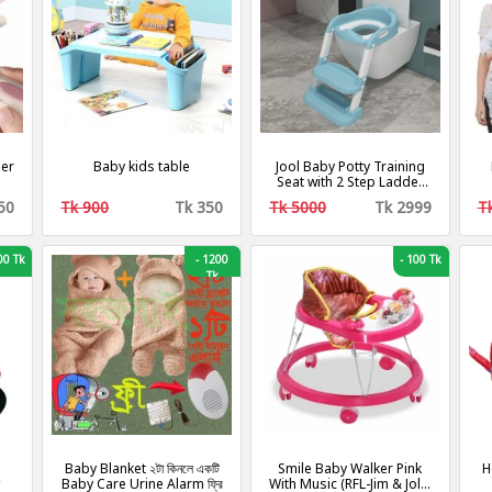
per
Baby kids table
Jool Baby Potty Training
Seat with 2 Step Ladder
for Toddlers - Splash
50
Tk 900
Tk 350
Tk 5000
Tk 2999
T
Guard, Adjustable Height
0 Tk
-
1200
-
100 Tk
Tk
Baby Blanket ২টা কিনলে একটি
Smile Baby Walker Pink
H
া
Baby Care Urine Alarm ফ্রি
With Music (RFL-Jim & Jolly