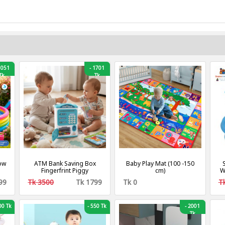
051
-
1701
Tk
Tk
ow
ATM Bank Saving Box
Baby Play Mat (100 -150
Fingerfrint Piggy
cm)
W
le
99
Tk 3500
Tk 1799
Tk 0
T
ds
0 Tk
-
550 Tk
-
2001
Tk