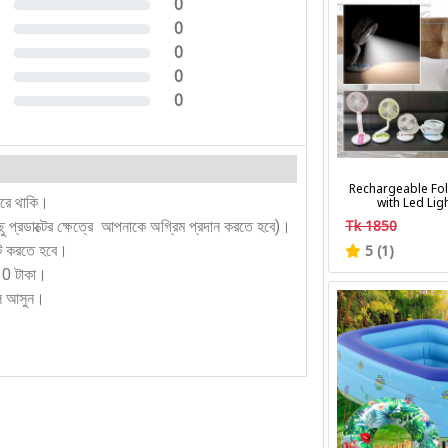
0
0%
0
0%
0
0%
0
0%
0
0%
Rechargeable Fol
করে থাকি।
with Led Lig
Tk 1850
কিছু প্রডাক্টের ক্ষেত্রে আপনাকে অগ্রিম প্রদান করতে হবে)।
ন্ট করতে হবে।
5 (1)
130 টাকা।
লে আসুন।