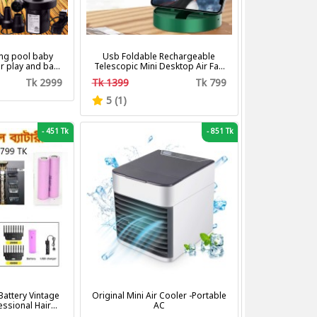
ng pool baby
Usb Foldable Rechargeable
r play and bath
Telescopic Mini Desktop Air Fan
with pumper & Ring
3 In 1 Camping Portable Battery
Tk 2999
Tk 1399
Tk 799
Fan
5 (1)
-
451 Tk
-
851 Tk
attery Vintage
Original Mini Air Cooler -Portable
fessional Hair
AC
tting Machine