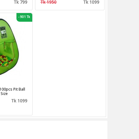
Tk 799
Tk 1950
Tk 1099
mer
-
901 Tk
100pcs Pit Ball
 Size
Tk 1099