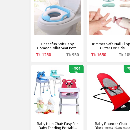
Chasefun Soft Baby
Trimmer Safe Nail Clip
Comod/Toilet Seat Potty
Cutter For Kids
Trainer Safe Hygiene । বেবি
Tk 1250
Tk 950
Tk 1650
Tk 10
কমড
-
4001
-
70
Tk
Baby High Chair Easy For
Baby Bouncer Chair -
Baby Feeding Portable
Black বাচ্চাদের বাউঞ্চার দোলন