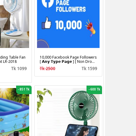
ding Table Fan
10,000 Facebook Page Followers
ht LR-2018
[ 𝗔𝗻𝘆 𝗧𝘆𝗽𝗲 𝗣𝗮𝗴𝗲 ] [ Non Drop ]
[ 10k-20k/Day ][ R30 ]
Tk 1099
Tk 2500
Tk 1599
-
851 Tk
-
600 Tk