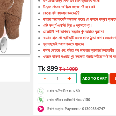
উপহারের জন্য বেস্ট এই বেবি ব্লাংকেট গুলো
উন্নত মানের ফেব্রিক্স সহজে নষ্ট হবে না।
কেনো এটা ব্যবহার করবেন??
বাচ্চারা অনেকবেশি নড়াচড়া করে। যে কারনে কম্বল ব্যবহার 
এটি সম্পূর্ণ এলার্জি ফ্রি ও শ্বাসযোগ্য।
এতোটাই সফ্ট আপনার সন্তান খুব আরামে ঘুমাবে।
বাচ্চারা হাত-পা ছোটাছুটি করলে হাতে ঠান্ডা লাগার সম্ভাবন
খুব সহজেই ওয়াশ করতে পারবেন।
বাসার ভেতরে এবং বাইরে সব জায়গায় ব্যাবহার উপযোগী।
ওজনে হালকা হওয়ায় খুব সহজেই বাচ্চার শরীরে স্পষ্ট না
Tk 899
Tk 1999
-
+
1
ADD TO CART
ঢাকায় ডেলিভারি খরচ: ৳ 60
ঢাকার বাইরের ডেলিভারি খরচ: ৳130
বিকাশ নাম্বার: Payment- 01300884747