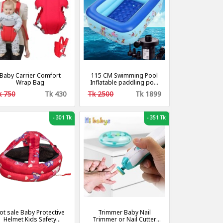
Baby Carrier Comfort
115 CM Swimming Pool
Wrap Bag
Inflatable paddling pool
with air pumper
k 750
Tk 430
Tk 2500
Tk 1899
-
301 Tk
-
351 Tk
ot sale Baby Protective
Trimmer Baby Nail
Helmet Kids Safety
Trimmer or Nail Cutter