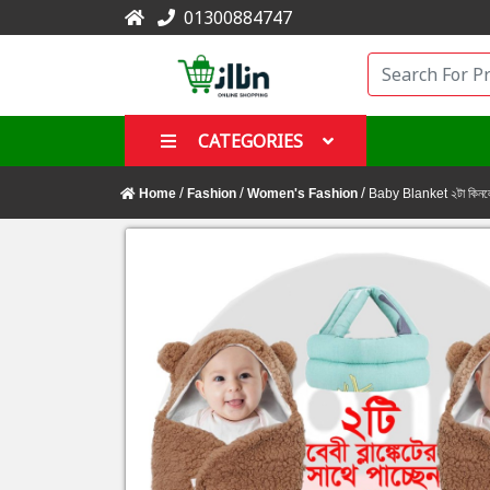
01300884747
CATEGORIES
/
/
/
Home
Fashion
Women's Fashion
Baby Blanket ২টা কিনল