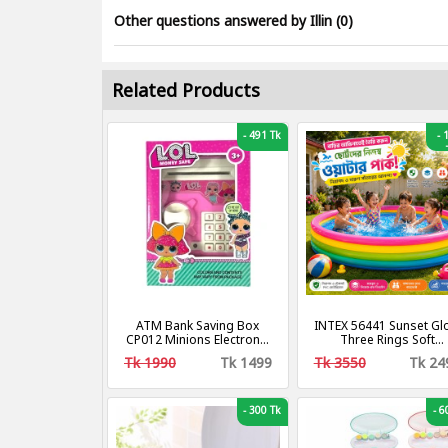
Other questions answered by Illin (0)
Related Products
-
491 Tk
-
1
ATM Bank Saving Box
INTEX 56441 Sunset Gl
CP012 Minions Electronic
Three Rings Soft
Locks
Inflatable Floor Portab
Tk 1990
Tk 1499
Tk 3550
Tk 24
Swimming Pool for Ki
with Air Pumper free
-
300 Tk
-
60